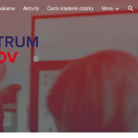
núkame
Aktivity
Často kladené otázky
More
ion