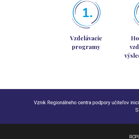
Vzdelávacie
Ho
programy
vzd
výsle
Vznik Regionálneho centra podpory učiteľov inic
S
RCPU