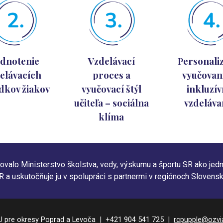
dnotenie
Vzdelávací
Personali
elávacích
proces a
vyučovan
dkov žiakov
vyučovací štýl
inkluzí
učiteľa – sociálna
vzdeláva
klíma
iovalo Ministerstvo školstva, vedy, výskumu a športu SR ako jed
R a uskutočňuje ju v spolupráci s partnermi v regiónoch Slovensk
 pre okresy Poprad a Levoča | +421 904 541 725 |
rcpupple@ozvi