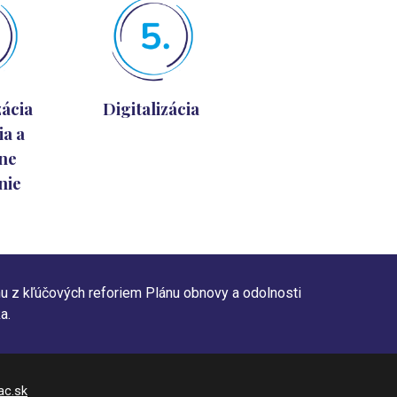
zácia
Digitalizácia
ia a
vne
nie
nu z kľúčových reforiem Plánu obnovy a odolnosti
a.
ac.sk