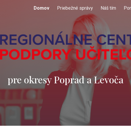
Domov
Priebežné správy
Náš tím
Po
ip to main content
Skip to navigat
pre okresy Poprad a Levoča