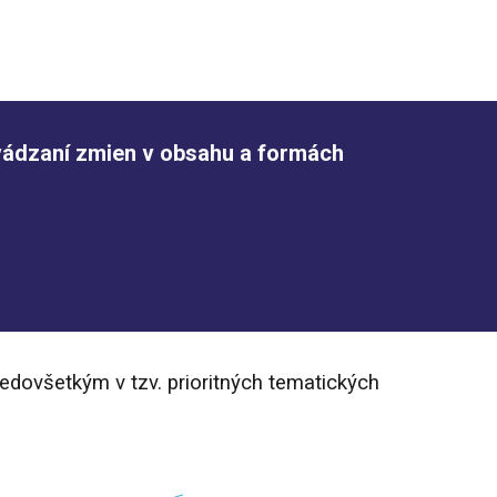
avádzaní zmien v obsahu a formách
edovšetkým v tzv. prioritných tematických